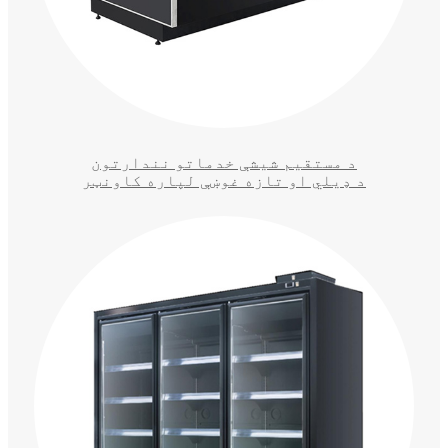
د مستقیم شیشې خدماتو نندارتون
د ډیلي او تازه غوښې لپاره کاونټر