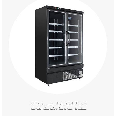
د پلګ ان ډول کمپرسور دننه
د شیشې دروازې ښودنې کولر