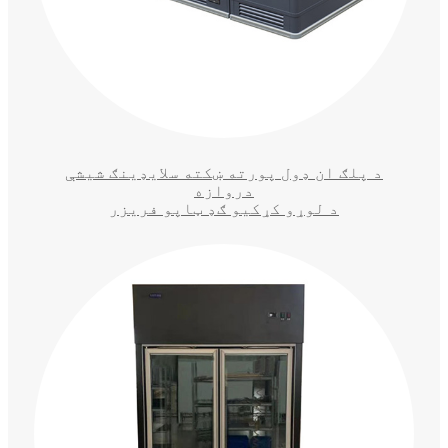
د پلګ ان ډول پورته ښکته سلایډینګ شیشې
دروازه
د لوړو کړکیو ګډ ټاپو فریزر