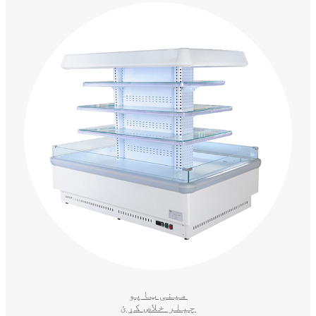
مینی ټاپو
چیلر خلاص کړئ