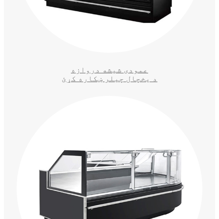
عمودی شیشه دروازه
د یخچال چیلر ښکاره کړئ