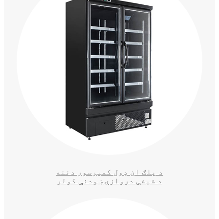
د پلګ ان ډول کمپرسور دننه
د شیشې دروازې ښودنې کولر