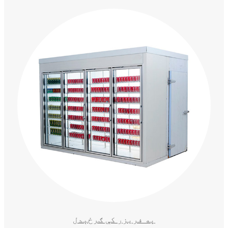
په فریزر کې ګرځېدل