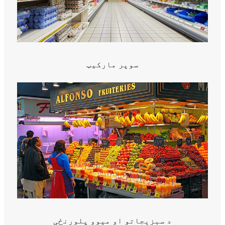
سوپر مارکیټ
د سبزیجاتو او میوو پلورنځی