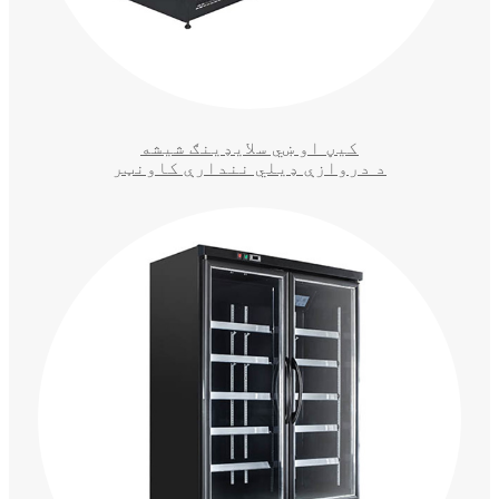
کیڼ او ښي سلایډینګ شیشه
د دروازې ډیلي نندارې کاونټر