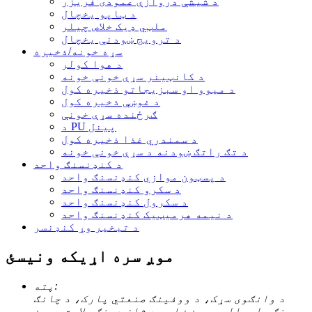
د شیشې دروازې عمودی فریزر
د ټاپو یخچال
ملټي ډیک خلاص چیلر
د ترویج ښودنې یخچال
سړه خونه/ذخیره
د هوا کولر
د کانټینر سړې خونې خونه
د میوو او سبزیجاتو ذخیره کول
د غوښې ذخیره کول
ګرځنده سړې خونې
د PU پینل
د سمندري غذا ذخیره کول
د تګ راتګ ښودنه د سړې خونې خونه
د کنډنسنګ واحد
د پسټون موازي کنډنسنګ واحد
د سکرو کنډنسنګ واحد
د سکرول کنډنسنګ واحد
د نیمه هرمیټیک کنډنسنګ واحد
د تبخیر وړ کنډنسر
موږ سره اړیکه ونیسئ
پته:
د وانګوی سړک، د ووفینګ صنعتي پارک، د چانګ
چینګ ولسوالۍ، جین ښار، د شان دونګ ولایت، چین