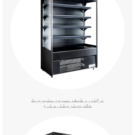
د څلورو طبقو عمودی ملټي ډیک
خلاص چیلر ښکاره کړئ