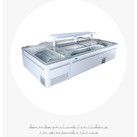
د پلګ ان ډول کیڼ او ښي سلایډینګ
د دروازې ګډ ټاپو فریزر