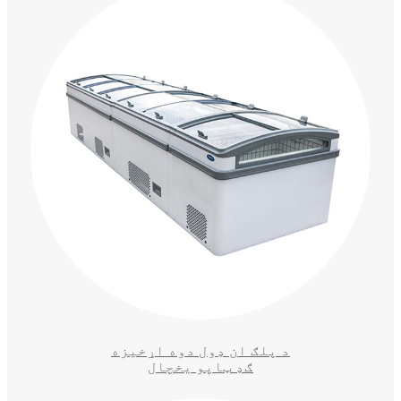
د پلګ ان ډول دوه اړخیزه
ګډ ټاپو یخچال