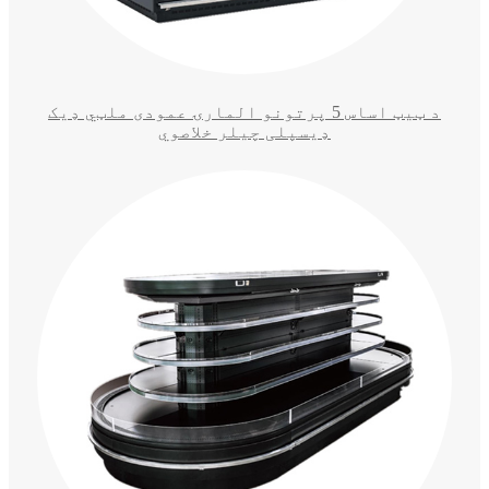
د ټیټ اساس 5 پرتونو المارۍ عمودی ملټي ډیک
ډیسپلی چیلر خلاصوي