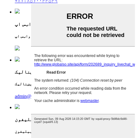
+۸۶۱۸۵۶۰۰۳۳۵۳۹
واټس اپ
واټس اپ
برېښنالیک
برېښنالیک
admin@runterefrigeration.com
تلیفون
ټیلیفون