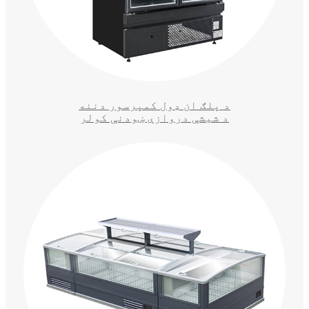
د پلګ ان ډول کمپرسور دننه
د شیشې دروازې ښودنې کولر