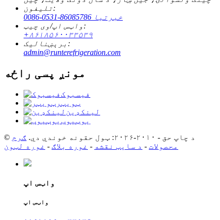
تلیفون:
0086-0531-86085786 خبرتیا
واټس اپ/وی چیټ:
+۸۶۱۸۵۶۰۰۳۳۵۳۹
برېښنالیک:
admin@runterefrigeration.com
مونږ پسی راځه
فیسبوک
ټویټر
لینکډین
یوټیوب
© د چاپ حق - ۲۰۱۰-۲۰۲۶: ټول حقونه خوندي دي.
ګرم
محصولات
-
د سایټ نقشه
-
غوره بلاګ
-
غوره لټون
واټس اپ
واټس اپ