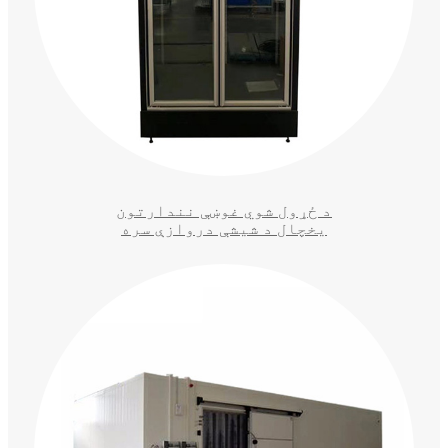
د ځړول شوي غوښې نندارتون
یخچال د شیشې دروازې سره