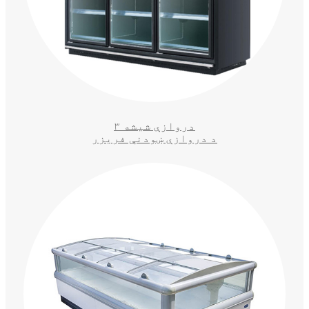
۳ دروازې شیشه
د دروازې ښودنې فریزر