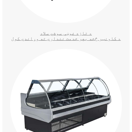
د تازه غوښې سوشي سلاد
د کاونټر څخه بهر خدمت نندارې ته وړاندې کول