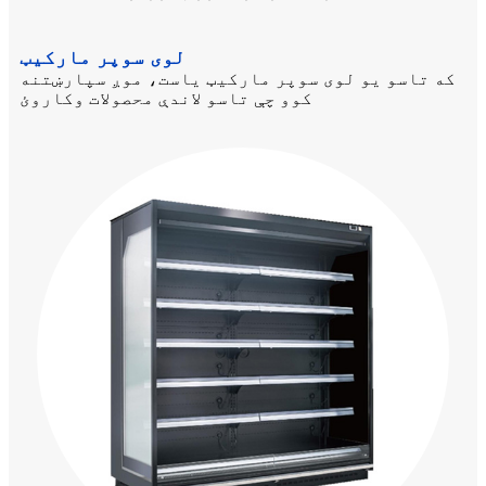
لوی سوپر مارکیټ
که تاسو یو لوی سوپر مارکیټ یاست، موږ سپارښتنه
کوو چې تاسو لاندې محصولات وکاروئ