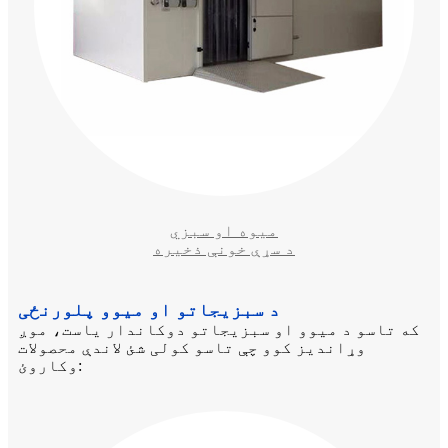
میوه او سبزي
د سړې خونې ذخیره
د سبزیجاتو او میوو پلورنځی
که تاسو د میوو او سبزیجاتو دوکاندار یاست، موږ
وړاندیز کوو چې تاسو کولی شئ لاندې محصولات
وکاروئ: