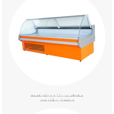
د شیشې دروازې ډیلي خدمت
د نندارې کاونټر