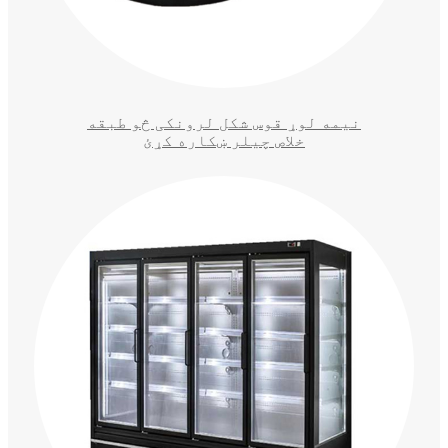
نیمه لوړ قوس شکل لرونکی څو طبقه
خلاص چیلر ښکاره کړئ