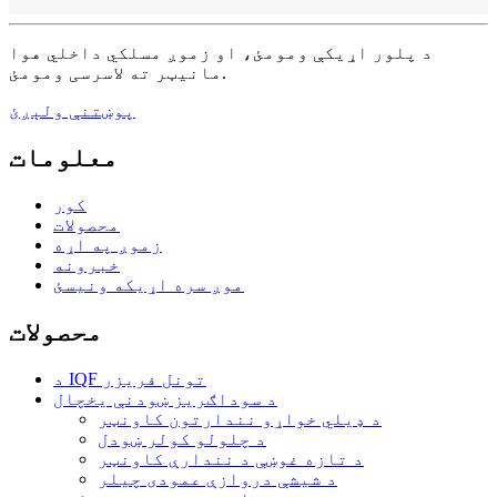
د پلور اړیکې ومومئ، او زموږ مسلکي داخلي هوا
مانیټر ته لاسرسی ومومئ.
پوښتنې ولېږئ
معلومات
کور
محصولات
زموږ په اړه
خبرونه
موږ سره اړیکه ونیسئ
محصولات
د IQF تونل فریزر
د سوداګریز ښودنې یخچال
د ډیلي خواړو نندارتون کاونټر
د چلولو کولر ښودل
د تازه غوښې د نندارې کاونټر
د شیشې دروازې عمودی چیلر