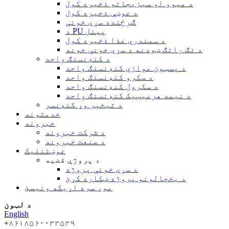
د میوو او سبزیجاتو ذخیره کول
د غوښې ذخیره کول
ګرځنده سړې خونې
د PU پینل
د سمندري غذا ذخیره کول
د تګ راتګ ښودنه د سړې خونې خونه
د کنډنسنګ واحد
د پسټون موازي کنډنسنګ واحد
د سکرو کنډنسنګ واحد
د سکرول کنډنسنګ واحد
د نیمه هرمیټیک کنډنسنګ واحد
د تبخیر وړ کنډنسر
خدمتونه
خبرونه
د شرکت خبرونه
د صنعت خبرونه
غوښتنلیک
د پروژې قضیه
د سړې خونې پروژه
د یخچالونو پروژه ښکاره کړئ
موږ سره اړیکه ونیسئ
د لټون
English
+۸۶۱۸۵۶۰۰۳۳۵۳۹