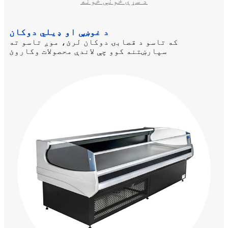
د سړې خونې خونه
د غوښې او ډیلي دوکان
که تاسو د قصابۍ دوکان لرئ، موږ تاسو ته
سپارښتنه کوو چې لاندې محصولات وکاروئ