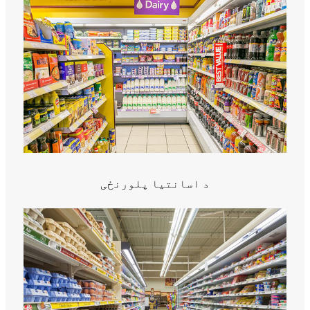
د اسانتیا پلورنځی