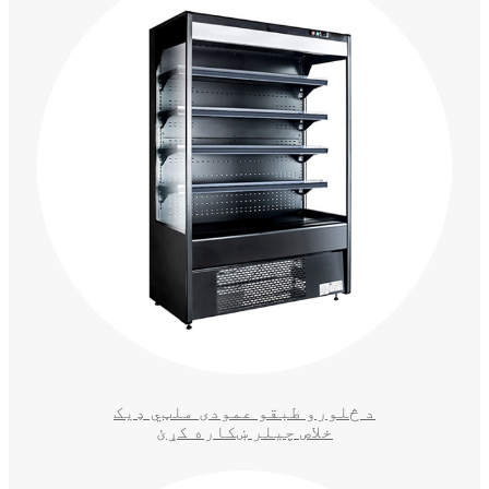
د څلورو طبقو عمودی ملټي ډیک
خلاص چیلر ښکاره کړئ