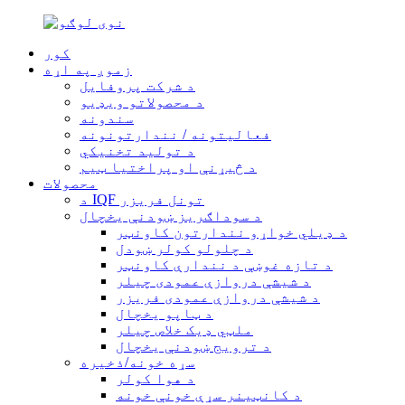
کور
زموږ په اړه
د شرکت پروفایل
د محصولاتو ویډیو
سندونه
فعالیتونه / نندارتونونه
د تولید تخنیکي
د څیړنې او پراختیا ټیم
محصولات
د IQF تونل فریزر
د سوداګریز ښودنې یخچال
د ډیلي خواړو نندارتون کاونټر
د چلولو کولر ښودل
د تازه غوښې د نندارې کاونټر
د شیشې دروازې عمودی چیلر
د شیشې دروازې عمودی فریزر
د ټاپو یخچال
ملټي ډیک خلاص چیلر
د ترویج ښودنې یخچال
سړه خونه/ذخیره
د هوا کولر
د کانټینر سړې خونې خونه