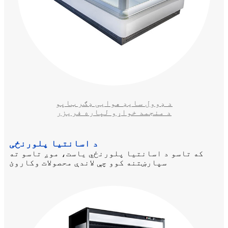
د ډوول سایډ هوایی ډګر ټاپو
د منجمد خواړو لپاره فریزر
د اسانتیا پلورنځی
که تاسو د اسانتیا پلورنځي یاست، موږ تاسو ته
سپارښتنه کوو چې لاندې محصولات وکاروئ